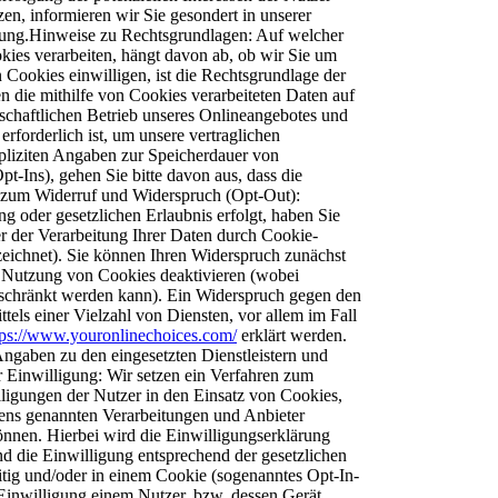
en, informieren wir Sie gesondert in unserer
gung.Hinweise zu Rechtsgrundlagen: Auf welcher
ies verarbeiten, hängt davon ab, ob wir Sie um
on Cookies einwilligen, ist die Rechtsgrundlage der
en die mithilfe von Cookies verarbeiteten Daten auf
tschaftlichen Betrieb unseres Onlineangebotes und
rforderlich ist, um unsere vertraglichen
xpliziten Angaben zur Speicherdauer von
t-Ins), gehen Sie bitte davon aus, dass die
 zum Widerruf und Widerspruch (Opt-Out):
g oder gesetzlichen Erlaubnis erfolgt, haben Sie
der der Verarbeitung Ihrer Daten durch Cookie-
ichnet). Sie können Ihren Widerspruch zunächst
ie Nutzung von Cookies deaktivieren (wobei
eschränkt werden kann). Ein Widerspruch gegen den
ls einer Vielzahl von Diensten, vor allem im Fall
tps://www.youronlinechoices.com/
erklärt werden.
gaben zu den eingesetzten Dienstleistern und
 Einwilligung: Wir setzen ein Verfahren zum
igungen der Nutzer in den Einsatz von Cookies,
ns genannten Verarbeitungen und Anbieter
nnen. Hierbei wird die Einwilligungserklärung
d die Einwilligung entsprechend der gesetzlichen
tig und/oder in einem Cookie (sogenanntes Opt-In-
 Einwilligung einem Nutzer, bzw. dessen Gerät