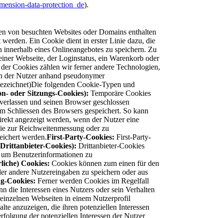
dimension-data-protection_de
).
ten von besuchten Websites oder Domains enthalten
erden. Ein Cookie dient in erster Linie dazu, die
 innerhalb eines Onlineangebotes zu speichern. Zu
iner Webseite, der Loginstatus, ein Warenkorb oder
 der Cookies zählen wir ferner andere Technologien,
en der Nutzer anhand pseudonymer
bezeichnet)Die folgenden Cookie-Typen und
n- oder Sitzungs-Cookies):
Temporäre Cookies
verlassen und seinen Browser geschlossen
 Schliessen des Browsers gespeichert. So kann
direkt angezeigt werden, wenn der Nutzer eine
die zur Reichweitenmessung oder zu
ichert werden.
First-Party-Cookies:
First-Party-
Drittanbieter-Cookies):
Drittanbieter-Cookies
, um Benutzerinformationen zu
liche) Cookies:
Cookies können zum einen für den
der andere Nutzereingaben zu speichern oder aus
ng-Cookies:
Ferner werden Cookies im Regelfall
die Interessen eines Nutzers oder sein Verhalten
 einzelnen Webseiten in einem Nutzerprofil
lte anzuzeigen, die ihren potenziellen Interessen
rfolgung der potenziellen Interessen der Nutzer