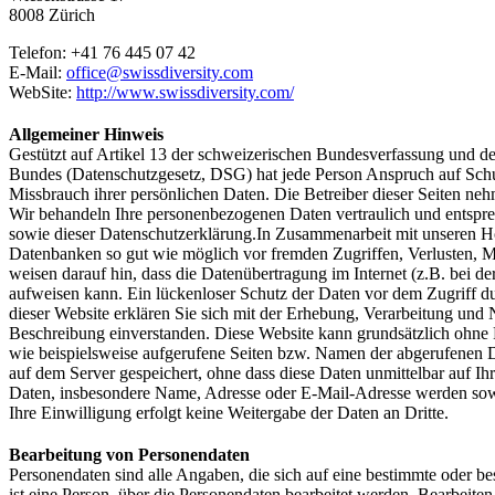
8008 Zürich
Telefon: +41 76 445 07 42
E-Mail:
office@swissdiversity.com
WebSite:
http://www.swissdiversity.com/
Allgemeiner Hinweis
Gestützt auf Artikel 13 der schweizerischen Bundesverfassung und d
Bundes (Datenschutzgesetz, DSG) hat jede Person Anspruch auf Schut
Missbrauch ihrer persönlichen Daten. Die Betreiber dieser Seiten neh
Wir behandeln Ihre personenbezogenen Daten vertraulich und entspre
sowie dieser Datenschutzerklärung.In Zusammenarbeit mit unseren H
Datenbanken so gut wie möglich vor fremden Zugriffen, Verlusten, M
weisen darauf hin, dass die Datenübertragung im Internet (z.B. bei 
aufweisen kann. Ein lückenloser Schutz der Daten vor dem Zugriff du
dieser Website erklären Sie sich mit der Erhebung, Verarbeitung un
Beschreibung einverstanden. Diese Website kann grundsätzlich ohne
wie beispielsweise aufgerufene Seiten bzw. Namen der abgerufenen D
auf dem Server gespeichert, ohne dass diese Daten unmittelbar auf 
Daten, insbesondere Name, Adresse oder E-Mail-Adresse werden sowe
Ihre Einwilligung erfolgt keine Weitergabe der Daten an Dritte.
Bearbeitung von Personendaten
Personendaten sind alle Angaben, die sich auf eine bestimmte oder b
ist eine Person, über die Personendaten bearbeitet werden. Bearbeit