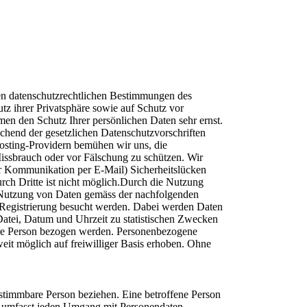
en datenschutzrechtlichen Bestimmungen des
z ihrer Privatsphäre sowie auf Schutz vor
men den Schutz Ihrer persönlichen Daten sehr ernst.
chend der gesetzlichen Datenschutzvorschriften
osting-Providern bemühen wir uns, die
issbrauch oder vor Fälschung zu schützen. Wir
der Kommunikation per E-Mail) Sicherheitslücken
rch Dritte ist nicht möglich.Durch die Nutzung
d Nutzung von Daten gemäss der nachfolgenden
 Registrierung besucht werden. Dabei werden Daten
atei, Datum und Uhrzeit zu statistischen Zwecken
Ihre Person bezogen werden. Personenbezogene
it möglich auf freiwilliger Basis erhoben. Ohne
estimmbare Person beziehen. Eine betroffene Person
en umfasst jeden Umgang mit Personendaten,