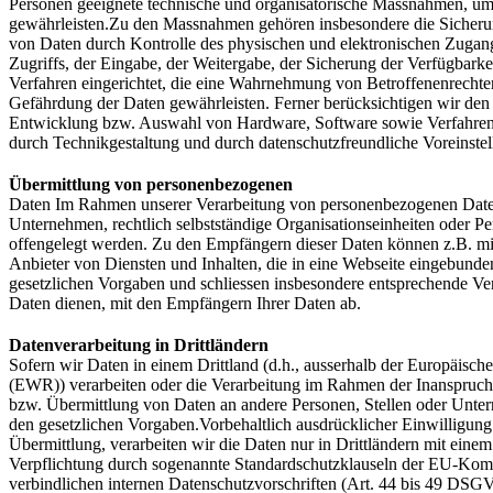
Personen geeignete technische und organisatorische Massnahmen, u
gewährleisten.Zu den Massnahmen gehören insbesondere die Sicherung 
von Daten durch Kontrolle des physischen und elektronischen Zugang
Zugriffs, der Eingabe, der Weitergabe, der Sicherung der Verfügbark
Verfahren eingerichtet, die eine Wahrnehmung von Betroffenenrecht
Gefährdung der Daten gewährleisten. Ferner berücksichtigen wir den
Entwicklung bzw. Auswahl von Hardware, Software sowie Verfahren 
durch Technikgestaltung und durch datenschutzfreundliche Voreinste
Übermittlung von personenbezogenen
Daten Im Rahmen unserer Verarbeitung von personenbezogenen Daten 
Unternehmen, rechtlich selbstständige Organisationseinheiten oder Pe
offengelegt werden. Zu den Empfängern dieser Daten können z.B. mit
Anbieter von Diensten und Inhalten, die in eine Webseite eingebunde
gesetzlichen Vorgaben und schliessen insbesondere entsprechende Ve
Daten dienen, mit den Empfängern Ihrer Daten ab.
Datenverarbeitung in Drittländern
Sofern wir Daten in einem Drittland (d.h., ausserhalb der Europäisc
(EWR)) verarbeiten oder die Verarbeitung im Rahmen der Inanspruch
bzw. Übermittlung von Daten an andere Personen, Stellen oder Unterne
den gesetzlichen Vorgaben.Vorbehaltlich ausdrücklicher Einwilligung o
Übermittlung, verarbeiten wir die Daten nur in Drittländern mit eine
Verpflichtung durch sogenannte Standardschutzklauseln der EU-Komm
verbindlichen internen Datenschutzvorschriften (Art. 44 bis 49 DS