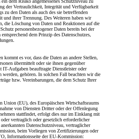
m ein dem Risiko angemessenes Schutzniveau zu
der Vertraulichkeit, Integrität und Verfügbarkeit
s zu den Daten als auch des sie betreffenden
eit und ihrer Trennung. Des Weiteren haben wir
en, die Löschung von Daten und Reaktionen auf die
 Schutz personenbezogener Daten bereits bei der
entsprechend dem Prinzip des Datenschutzes,
llungen.
kommt es vor, dass die Daten an andere Stellen,
rsonen übermittelt oder sie ihnen gegenüber
 IT-Aufgaben beauftragte Dienstleister oder
n werden, gehören. In solchen Fall beachten wir die
rträge bzw. Vereinbarungen, die dem Schutz Ihrer
hen Union (EU), des Europäischen Wirtschaftsraums
nahme von Diensten Dritter oder der Offenlegung
hmen stattfindet, erfolgt dies nur im Einklang mit
der vertraglich oder gesetzlich erforderlicher
m anerkannten Datenschutzniveau, vertraglicher
ission, beim Vorliegen von Zertifizierungen oder
GVO, Informationsseite der EU-Kommission: