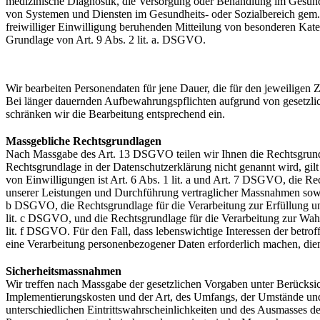
medizinische Diagnostik, die Versorgung oder Behandlung im Gesundh
von Systemen und Diensten im Gesundheits- oder Sozialbereich gem. A
freiwilliger Einwilligung beruhenden Mitteilung von besonderen Kate
Grundlage von Art. 9 Abs. 2 lit. a. DSGVO.
Wir bearbeiten Personendaten für jene Dauer, die für den jeweiligen 
Bei länger dauernden Aufbewahrungspflichten aufgrund von gesetzlich
schränken wir die Bearbeitung entsprechend ein.
Massgebliche Rechtsgrundlagen
Nach Massgabe des Art. 13 DSGVO teilen wir Ihnen die Rechtsgrundl
Rechtsgrundlage in der Datenschutzerklärung nicht genannt wird, gil
von Einwilligungen ist Art. 6 Abs. 1 lit. a und Art. 7 DSGVO, die Re
unserer Leistungen und Durchführung vertraglicher Massnahmen sowie
b DSGVO, die Rechtsgrundlage für die Verarbeitung zur Erfüllung unse
lit. c DSGVO, und die Rechtsgrundlage für die Verarbeitung zur Wahru
lit. f DSGVO. Für den Fall, dass lebenswichtige Interessen der betro
eine Verarbeitung personenbezogener Daten erforderlich machen, dien
Sicherheitsmassnahmen
Wir treffen nach Massgabe der gesetzlichen Vorgaben unter Berücksic
Implementierungskosten und der Art, des Umfangs, der Umstände un
unterschiedlichen Eintrittswahrscheinlichkeiten und des Ausmasses d