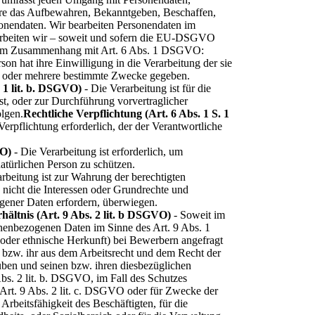
re das Aufbewahren, Bekanntgeben, Beschaffen,
onendaten. Wir bearbeiten Personendaten im
arbeiten wir – soweit und sofern die EU-DSGVO
 im Zusammenhang mit Art. 6 Abs. 1 DSGVO: ‍
son hat ihre Einwilligung in die Verarbeitung der sie
k oder mehrere bestimmte Zwecke gegeben.
 1 lit. b. DSGVO)
- Die Verarbeitung ist für die
ist, oder zur Durchführung vorvertraglicher
olgen.
Rechtliche Verpflichtung (Art. 6 Abs. 1 S. 1
Verpflichtung erforderlich, der der Verantwortliche
VO)
- Die Verarbeitung ist erforderlich, um
natürlichen Person zu schützen.
rbeitung ist zur Wahrung der berechtigten
n nicht die Interessen oder Grundrechte und
ogener Daten erfordern, überwiegen.
hältnis (Art. 9 Abs. 2 lit. b DSGVO)
- Soweit im
enbezogenen Daten im Sinne des Art. 9 Abs. 1
der ethnische Herkunft) bei Bewerbern angefragt
m bzw. ihr aus dem Arbeitsrecht und dem Recht der
üben und seinen bzw. ihren diesbezüglichen
bs. 2 lit. b. DSGVO, im Fall des Schutzes
 Art. 9 Abs. 2 lit. c. DSGVO oder für Zwecke der
Arbeitsfähigkeit des Beschäftigten, für die