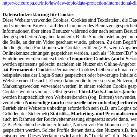
https://ec.europa.eu/info/law/law-topic/data-protection/international-
Datenschutzerklärung für Cookies
Diese Website verwendet Cookies. Cookies sind Textdateien, die Da
und von einem Browser auf dem Computer des Benutzers gespeichert w
Informationen über einen Benutzer während oder nach seinem Besuch
den gespeicherten Angaben können z.B. die Spracheinstellungen auf e
die Stelle, an der ein Video geschaut wurde, gehören. Zu dem Begriff
die die gleichen Funktionen wie Cookies erfüllen (z.B. wenn Angab
Onlinekennzeichnungen gespeichert werden, auch als "Nutzer-IDs" 
Funktionen werden unterschieden:
Temporäre Cookies (auch: Sessio
werden spätestens gelöscht, nachdem ein Nutzer ein Online-Angebot 
hat.
Permanente Cookies:
Permanente Cookies bleiben auch nach dem
beispielsweise der Login-Status gespeichert oder bevorzugte Inhalte 
Website erneut besucht. Ebenso können die Interessen von Nutzern, 
Marketingzwecken verwendet werden, in einem solchen Cookie gespe
Cookies werden von uns selbst gesetzt.
Third-Party-Cookies (auch: 
werden hauptsächlich von Werbetreibenden (sog. Dritten) verwendet
verarbeiten.
Notwendige (auch: essenzielle oder unbedingt erforder
Betrieb einer Webseite unbedingt erforderlich sein (z.B. um Logins o
Gründen der Sicherheit).
Statistik-, Marketing- und Personalisieru
auch im Rahmen der Reichweitenmessung eingesetzt sowie dann, wenn 
(z.B. Betrachten bestimmter Inhalte, Nutzen von Funktionen etc.) auf
gespeichert werden. Solche Profile dienen dazu, den Nutzern z.B. Inha
entsprechen. Dieses Verfahren wird auch als "Tracking", d.h., Nachve