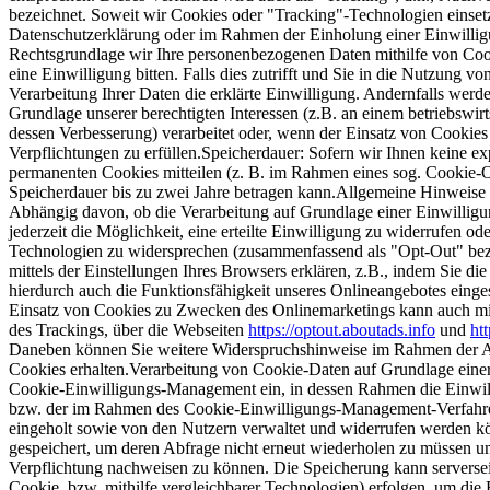
bezeichnet. Soweit wir Cookies oder "Tracking"-Technologien einsetz
Datenschutzerklärung oder im Rahmen der Einholung einer Einwilli
Rechtsgrundlage wir Ihre personenbezogenen Daten mithilfe von Cook
eine Einwilligung bitten. Falls dies zutrifft und Sie in die Nutzung v
Verarbeitung Ihrer Daten die erklärte Einwilligung. Andernfalls werd
Grundlage unserer berechtigten Interessen (z.B. an einem betriebswir
dessen Verbesserung) verarbeitet oder, wenn der Einsatz von Cookies e
Verpflichtungen zu erfüllen.Speicherdauer: Sofern wir Ihnen keine e
permanenten Cookies mitteilen (z. B. im Rahmen eines sog. Cookie-Op
Speicherdauer bis zu zwei Jahre betragen kann.Allgemeine Hinweise
Abhängig davon, ob die Verarbeitung auf Grundlage einer Einwilligun
jederzeit die Möglichkeit, eine erteilte Einwilligung zu widerrufen o
Technologien zu widersprechen (zusammenfassend als "Opt-Out" beze
mittels der Einstellungen Ihres Browsers erklären, z.B., indem Sie d
hierdurch auch die Funktionsfähigkeit unseres Onlineangebotes eing
Einsatz von Cookies zu Zwecken des Onlinemarketings kann auch mitte
des Trackings, über die Webseiten
https://optout.aboutads.info
und
ht
Daneben können Sie weitere Widerspruchshinweise im Rahmen der An
Cookies erhalten.Verarbeitung von Cookie-Daten auf Grundlage einer
Cookie-Einwilligungs-Management ein, in dessen Rahmen die Einwill
bzw. der im Rahmen des Cookie-Einwilligungs-Management-Verfahre
eingeholt sowie von den Nutzern verwaltet und widerrufen werden kö
gespeichert, um deren Abfrage nicht erneut wiederholen zu müssen un
Verpflichtung nachweisen zu können. Die Speicherung kann serversei
Cookie, bzw. mithilfe vergleichbarer Technologien) erfolgen, um die