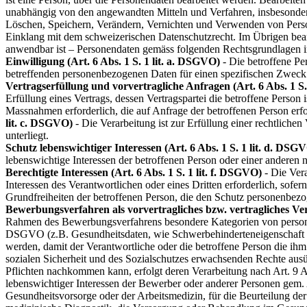
unabhängig von den angewandten Mitteln und Verfahren, insbesonde
Löschen, Speichern, Verändern, Vernichten und Verwenden von Pers
Einklang mit dem schweizerischen Datenschutzrecht. Im Übrigen be
anwendbar ist – Personendaten gemäss folgenden Rechtsgrundlagen
Einwilligung (Art. 6 Abs. 1 S. 1 lit. a. DSGVO)
- Die betroffene Per
betreffenden personenbezogenen Daten für einen spezifischen Zwec
Vertragserfüllung und vorvertragliche Anfragen (Art. 6 Abs. 1 S.
Erfüllung eines Vertrags, dessen Vertragspartei die betroffene Person 
Massnahmen erforderlich, die auf Anfrage der betroffenen Person erf
lit. c. DSGVO)
- Die Verarbeitung ist zur Erfüllung einer rechtlichen 
unterliegt.
Schutz lebenswichtiger Interessen (Art. 6 Abs. 1 S. 1 lit. d. DSG
lebenswichtige Interessen der betroffenen Person oder einer anderen 
Berechtigte Interessen (Art. 6 Abs. 1 S. 1 lit. f. DSGVO)
- Die Vera
Interessen des Verantwortlichen oder eines Dritten erforderlich, sofer
Grundfreiheiten der betroffenen Person, die den Schutz personenbez
Bewerbungsverfahren als vorvertragliches bzw. vertragliches Ver
Rahmen des Bewerbungsverfahrens besondere Kategorien von person
DSGVO (z.B. Gesundheitsdaten, wie Schwerbehinderteneigenschaft o
werden, damit der Verantwortliche oder die betroffene Person die ih
sozialen Sicherheit und des Sozialschutzes erwachsenden Rechte aus
Pflichten nachkommen kann, erfolgt deren Verarbeitung nach Art. 9 A
lebenswichtiger Interessen der Bewerber oder anderer Personen gem.
Gesundheitsvorsorge oder der Arbeitsmedizin, für die Beurteilung der 