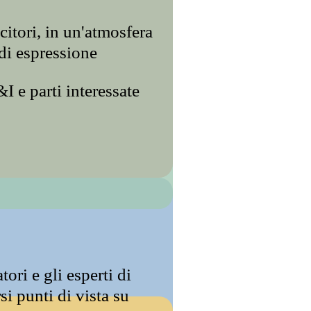
ncitori, in un'atmosfera
 di espressione
I e parti interessate
tori e gli esperti di
si punti di vista su