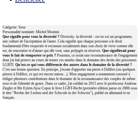
Michel Montini
Catégorie: Sexe
Personnalité nominée: Michel Montini
Que signifie pour vous la diversité ?
Diversity- la diversité - est en soi un programme,
une culture de l'acceptation de l'autre. Cela signifie que chaque personne a le droit
fondamental d'être respectée et reconnue socialement dans son choix de vivre comme elle
est, de rencontrer et d'aimer qui elle veut, sans préjugés ni réserves.
Que signifierait pour
vous le fait de remporter ce prix ?
Pourmoi, ce serait une reconnaissance de l'engagement
dont j'ai fait preuve au cours de toutes ces années dans le domaine des droits des personnes
LGBTI.
Qu'est-ce qui vous différencie des autres dans le domaine de la diversité ?
C'est une bonne question. En principe, j'essaie d'apporter ma pierre à l'édifice (ou quelques
pierres à l'édifice, ce qui est encore mieux...). Mon engagement a notamment consisté à
rédiger plusieurs contributions dans le domaine de la reconnaissance des couples de même
sexe et de l'identité de genre. Dans ce cadre, j'ai coédité en 2015 avec le professeur Andreas
Ziegler et Me Eylem Ayse Copur le livre LGBT-Recht (première édition parue en 2006 sous
le titre "Rechte der Lesben und der Schwule in der Schweiz"), publié en allemand et en
français.