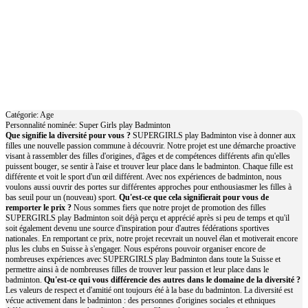
Super Girls play Badminton
Catégorie: Age
Personnalité nominée: Super Girls play Badminton
Que signifie la diversité pour vous ?
SUPERGIRLS play Badminton vise à donner aux
filles une nouvelle passion commune à découvrir. Notre projet est une démarche proactive
visant à rassembler des filles d'origines, d'âges et de compétences différents afin qu'elles
puissent bouger, se sentir à l'aise et trouver leur place dans le badminton. Chaque fille est
différente et voit le sport d'un œil différent. Avec nos expériences de badminton, nous
voulons aussi ouvrir des portes sur différentes approches pour enthousiasmer les filles à
bas seuil pour un (nouveau) sport.
Qu'est-ce que cela signifierait pour vous de
remporter le prix ?
Nous sommes fiers que notre projet de promotion des filles
SUPERGIRLS play Badminton soit déjà perçu et apprécié après si peu de temps et qu'il
soit également devenu une source d'inspiration pour d'autres fédérations sportives
nationales. En remportant ce prix, notre projet recevrait un nouvel élan et motiverait encore
plus les clubs en Suisse à s'engager. Nous espérons pouvoir organiser encore de
nombreuses expériences avec SUPERGIRLS play Badminton dans toute la Suisse et
permettre ainsi à de nombreuses filles de trouver leur passion et leur place dans le
badminton.
Qu'est-ce qui vous différencie des autres dans le domaine de la diversité ?
Les valeurs de respect et d'amitié ont toujours été à la base du badminton. La diversité est
vécue activement dans le badminton : des personnes d'origines sociales et ethniques