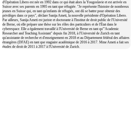
d'Opération Libero est née en 1992 dans ce qui était alors la Yougoslavie et est arrivée en
Suisse avec ses parents en 1995 en tant que réfugiée. "Je représente l'histoire de nombreux
jeunes en Suisse qui, en tant qu'enfants de réfugiés, ont dû se battre pour obtenir des
privilèges dans ce pays", déclare Sanija Ameti, la nouvelle présidente d'Opération Libero.
Par ailleurs, Sanija Ameti est juriste et doctorante à l'Institut de droit public de l'Université
de Berne, où elle prépare une thèse sur les rôles des particuliers et de l'État dans le
cyberespace. Elle a également travaillé à l'Université de Berne en tant qu'"Academic
Researcher and Teaching Assistant" depuis fin 2018, à l'Université de Zurich en tant
qu'assistante de recherche et d'enseignement en 2018 et au Département fédéral des affaires
étrangères (DFAE) en tant que stagiaire académique de 2016 à 2017. Mme Ameti a fait ses
études de droit de 2011 à 2017 à l'Université de Zurich.