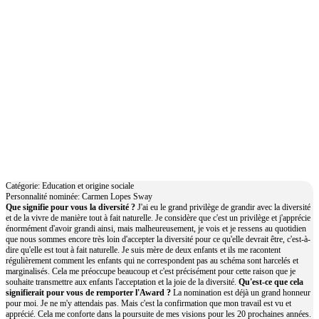
Carmen Lopes Sway
Catégorie: Education et origine sociale
Personnalité nominée: Carmen Lopes Sway
Que signifie pour vous la diversité ?
J'ai eu le grand privilège de grandir avec la diversité
et de la vivre de manière tout à fait naturelle. Je considère que c'est un privilège et j'apprécie
énormément d'avoir grandi ainsi, mais malheureusement, je vois et je ressens au quotidien
que nous sommes encore très loin d'accepter la diversité pour ce qu'elle devrait être, c'est-à-
dire qu'elle est tout à fait naturelle. Je suis mère de deux enfants et ils me racontent
régulièrement comment les enfants qui ne correspondent pas au schéma sont harcelés et
marginalisés. Cela me préoccupe beaucoup et c'est précisément pour cette raison que je
souhaite transmettre aux enfants l'acceptation et la joie de la diversité.
Qu'est-ce que cela
signifierait pour vous de remporter l'Award ?
La nomination est déjà un grand honneur
pour moi. Je ne m'y attendais pas. Mais c'est la confirmation que mon travail est vu et
apprécié. Cela me conforte dans la poursuite de mes visions pour les 20 prochaines années.