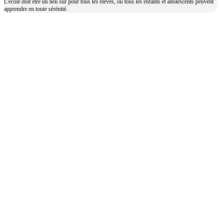
L'école doit être un lieu sûr pour tous les élèves, où tous les enfants et adolescents peuvent
apprendre en toute sérénité.