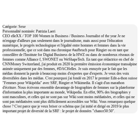
Patrizia Laeri
Catégorie: Sexe
Personnalité nominée: Patrizia Laeri
CEO elleXX / TOP 100 Women in Business / Business Journalist of the year Je ne
m'engage d'ailleurs pas seulement dans le journalisme, mais aussi pour l'éducation
numérique, le progrès technologique et l'égalité entre hommes et femmes dans la vie
professionnelle, que ce soit dans ma chronique #aufbruch pour Ringier ou en tant que
conseillère de l'Institute for Digital Business de la HWZ ou dans de nombreux réseaux de
femmes comme Alliance f, SWONET ou WeShapeTech. En tant que rédactrice en chef de
CNNMoney Switzerland, j'ai produit en 2020 la première émission économique transalpine
animée uniquement par des femmes, #DACHelles. Je suis ennuyée par le fait que les
médias donnent la parole à beaucoup moins d'expertes que d'experts. Je veux des voix
diversifiées dans les médias. C'est pourquoi j'ai fondé en 2017 le premier Edit-a-thon suisse
"Femmes pour Wikipédia" avec SRF, Ringier et Wikimedia. Il s'agit d'un marathon
d'écriture. Nous écrivons ensemble davantage de biographies de femmes sur la plateforme
d'information la plus importante au monde, Wikipedia. En effet, 90% des biographies y
sont masculines, et celles qui ne sont pas sur Wiki sont moins médiatisées, et celles qui ne
sont pas médiatisées sont plus difficilement accessibles sur Wiki. Vous remarquez quelque
chose ? C'est parce que je veux briser ce schéma que j'ai initié et dirigé en 2019 le plus
important projet de diversité de la SRF : le projet de données "chance50:50".