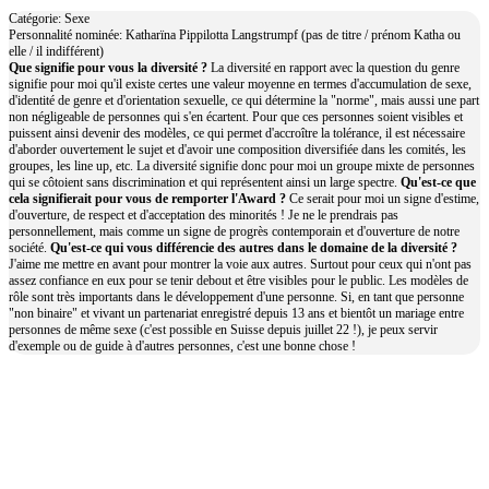
Catégorie: Sexe
Personnalité nominée: Katharïna Pippilotta Langstrumpf (pas de titre / prénom Katha ou
elle / il indifférent)
Que signifie pour vous la diversité ?
La diversité en rapport avec la question du genre
signifie pour moi qu'il existe certes une valeur moyenne en termes d'accumulation de sexe,
d'identité de genre et d'orientation sexuelle, ce qui détermine la "norme", mais aussi une part
non négligeable de personnes qui s'en écartent. Pour que ces personnes soient visibles et
puissent ainsi devenir des modèles, ce qui permet d'accroître la tolérance, il est nécessaire
d'aborder ouvertement le sujet et d'avoir une composition diversifiée dans les comités, les
groupes, les line up, etc. La diversité signifie donc pour moi un groupe mixte de personnes
qui se côtoient sans discrimination et qui représentent ainsi un large spectre.
Qu'est-ce que
cela signifierait pour vous de remporter l'Award ?
Ce serait pour moi un signe d'estime,
d'ouverture, de respect et d'acceptation des minorités ! Je ne le prendrais pas
personnellement, mais comme un signe de progrès contemporain et d'ouverture de notre
société.
Qu'est-ce qui vous différencie des autres dans le domaine de la diversité ?
J'aime me mettre en avant pour montrer la voie aux autres. Surtout pour ceux qui n'ont pas
assez confiance en eux pour se tenir debout et être visibles pour le public. Les modèles de
rôle sont très importants dans le développement d'une personne. Si, en tant que personne
"non binaire" et vivant un partenariat enregistré depuis 13 ans et bientôt un mariage entre
personnes de même sexe (c'est possible en Suisse depuis juillet 22 !), je peux servir
d'exemple ou de guide à d'autres personnes, c'est une bonne chose !