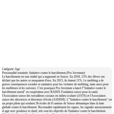
Initiative contre le harcèlement (Pro
Juventute)
Catégorie: Age
Personnalité nominée: Initiative contre le harcèlement (Pro Juventute)
Le harcèlement est une réalité qui a augmenté en Suisse. En 2018, 13% des élèves ont
déclaré que les autres se moquaient d'eux. En 2015, ils étaient 11%. Le mobbing a de
graves conséquences sociales et sanitaires pour les victimes de mobbing, mais aussi pour
les mobbeurs et les suiveurs. C'est pourquoi Pro Juventute a lancé l'"Initiative contre le
harcèlement moral" en coopération avec RADIX Fondation suisse pour la santé,
l'Association suisse des travailleurs sociaux en milieu scolaire (ASTS) et l'Association
suisse des directrices et directeurs d'école (ASDEM). L'"Initiative contre le harcèlement" est
un projet pilote qui soutient 36 écoles de 8 cantons de Suisse alémanique dans la lutte
globale contre le harcèlement. Reconnaître rapidement les signes, les signaler anonymement
et agir avec prudence et clarté, tels sont les objectifs de l'initiative contre le harcèlement.