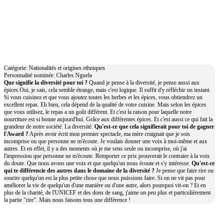
Charles Nguela
Catégorie: Nationalités et origines ethniques
Personnalité nominée: Charles Nguela
Que signifie la diversité pour toi ?
‍Quand je pense à la diversité, je pense aussi aux
épices.Oui, je sais, cela semble étrange, mais c'est logique. Il suffit d'y réfléchir un instant.
Si vous cuisinez et que vous ajoutez toutes les herbes et les épices, vous obtiendrez un
excellent repas. Eh bien, cela dépend de la qualité de votre cuisine. Mais selon les épices
que vous utilisez, le repas a un goût différent. Et c'est la raison pour laquelle notre
nourriture est si bonne aujourd'hui. Grâce aux différentes épices. Et c'est aussi ce qui fait la
grandeur de notre société. La diversité.
Qu'est-ce que cela signifierait pour toi de gagner
l'Award ?
Après avoir écrit mon premier spectacle, ma mère craignait que je sois
incomprise ou que personne ne m'écoute. Je voulais donner une voix à moi-même et aux
autres. Et en effet, il y a des moments où je me sens seule ou incomprise, où j'ai
l'impression que personne ne m'écoute. Remporter ce prix prouverait le contraire à la voix
du doute. Que nous avons une voix et que quelqu'un nous écoute et s'y intéresse.
Qu'est-ce
qui te différencie des autres dans le domaine de la diversité ?
Je pense que faire rire ou
sourire quelqu'un est la plus petite chose que nous puissions faire. Si on ne vit pas pour
améliorer la vie de quelqu'un d'une manière ou d'une autre, alors pourquoi vit-on ? Et en
plus de la charité, de l'UNICEF et des dons de sang, j'aime un peu plus et particulièrement
la partie "rire". Mais nous faisons tous une différence !