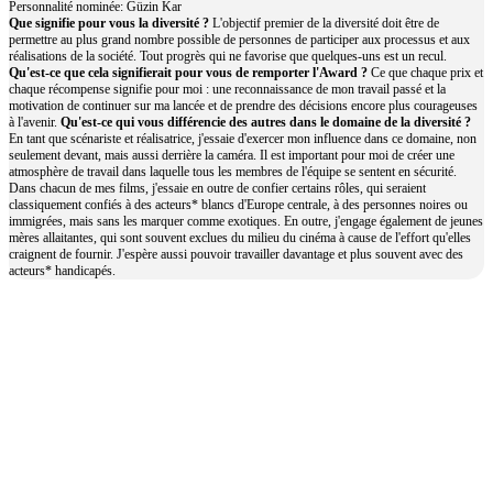
Personnalité nominée: Güzin Kar
Que signifie pour vous la diversité ?
L'objectif premier de la diversité doit être de
permettre au plus grand nombre possible de personnes de participer aux processus et aux
réalisations de la société. Tout progrès qui ne favorise que quelques-uns est un recul.
Qu'est-ce que cela signifierait pour vous de remporter l'Award ?
Ce que chaque prix et
chaque récompense signifie pour moi : une reconnaissance de mon travail passé et la
motivation de continuer sur ma lancée et de prendre des décisions encore plus courageuses
à l'avenir.
Qu'est-ce qui vous différencie des autres dans le domaine de la diversité ?
En tant que scénariste et réalisatrice, j'essaie d'exercer mon influence dans ce domaine, non
seulement devant, mais aussi derrière la caméra. Il est important pour moi de créer une
atmosphère de travail dans laquelle tous les membres de l'équipe se sentent en sécurité.
Dans chacun de mes films, j'essaie en outre de confier certains rôles, qui seraient
classiquement confiés à des acteurs* blancs d'Europe centrale, à des personnes noires ou
immigrées, mais sans les marquer comme exotiques. En outre, j'engage également de jeunes
mères allaitantes, qui sont souvent exclues du milieu du cinéma à cause de l'effort qu'elles
craignent de fournir. J'espère aussi pouvoir travailler davantage et plus souvent avec des
acteurs* handicapés.